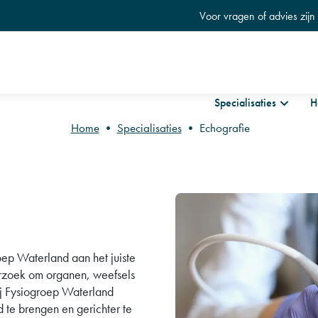
Voor vragen of advies zij
Skip
to
Specialisaties
H
content
Home
•
Specialisaties
•
Echografie
akfysiotherapie
Fysio fi
y Needling
Floor® 
I
Oefenth
hografie
Oedeem
ockwave therapie
Geriatr
oep Waterland aan het juiste
io op afstand
Shanta
derzoek om organen, weefsels
Bij Fysiogroep Waterland
rkshops voor zwangeren
 te brengen en gerichter te