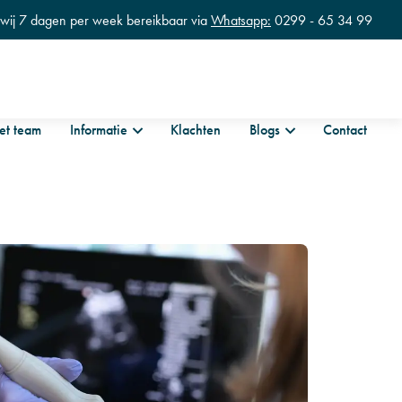
n wij 7 dagen per week bereikbaar via
Whatsapp:
0299 - 65 34 99
et team
Informatie
Klachten
Blogs
Contact
tness
Zwangerschapstraining en hersteltrainingen
erapie en Revalidatie
fysiotherapie en Lymfdrainage
ische fysiotherapie
la babymassage