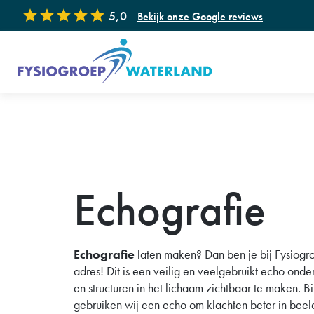
5,0
Bekijk onze Google reviews
Onze specialisaties
Fysiotherapie
Ka
Handtherapie
Dr
Echografie
Floor® Bevallingsvoorbereiding
GL
Manuele therapie
Ec
Kinderfysiotherapie
Sh
Echografie
laten maken? Dan ben je bij Fysiogr
Appeltje Eitje (Leefstijl coaching voor
Fys
adres! Dit is een veilig en veelgebruikt echo on
kinderen)
en structuren in het lichaam zichtbaar te maken. 
Revalidatie na COVID-19
Wo
gebruiken wij een echo om klachten beter in beeld