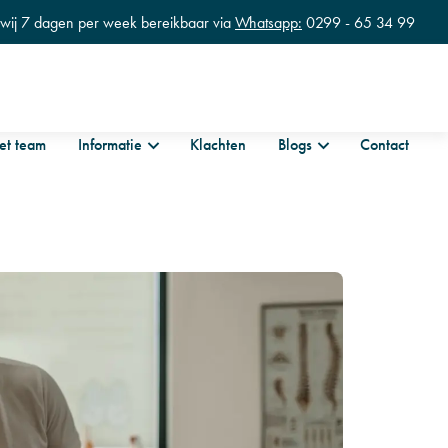
n wij 7 dagen per week bereikbaar via
Whatsapp:
0299 - 65 34 99
et team
Informatie
Klachten
Blogs
Contact
tness
Zwangerschapstraining en hersteltrainingen
erapie en Revalidatie
fysiotherapie en Lymfdrainage
ische fysiotherapie
la babymassage