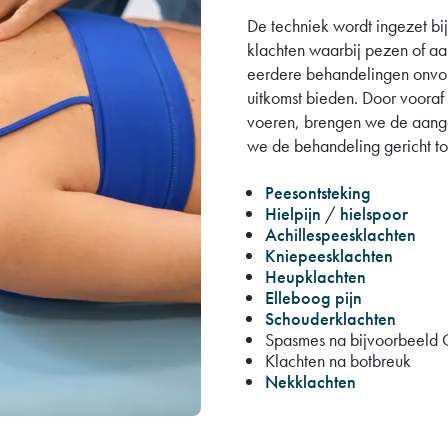
De techniek wordt ingezet bi
klachten waarbij pezen of aa
eerdere behandelingen onvol
uitkomst bieden. Door vooraf 
voeren, brengen we de aange
we de behandeling gericht toe
Peesontsteking
Hielpijn
/
hielspoor
Achillespeesklachten
Kniepeesklachten
Heupklachten
Elleboog pijn
Schouderklachten
Spasmes na bijvoorbeeld
Klachten na botbreuk
Nekklachten