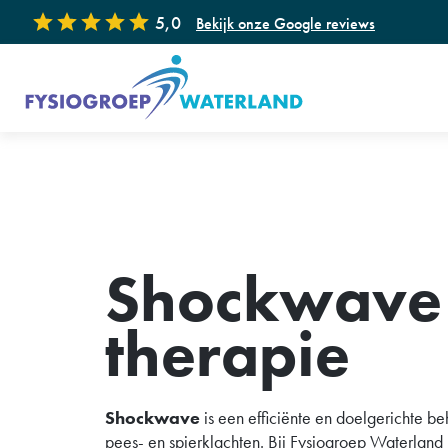
5,0
Bekijk onze Google reviews
Onze specialisaties
Fysiotherapie
Ka
Handtherapie
Dr
Shockwave
Floor® Bevallingsvoorbereiding
GL
Manuele therapie
Ec
therapie
Kinderfysiotherapie
Sh
Appeltje Eitje (Leefstijl coaching voor
Fys
kinderen)
Shockwave
is een efficiënte en doelgerichte b
Revalidatie na COVID-19
Wo
pees- en spierklachten. Bij Fysiogroep Waterland