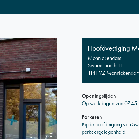
Hoofdvestiging 
Monnickendam
Swaensborch 11c
1141 VZ Monnickenda
Openingstijden
Op werkdagen van 07.45 uu
Parkeren
Bij de hoofdingang van Sw
parkeergelegenheid.