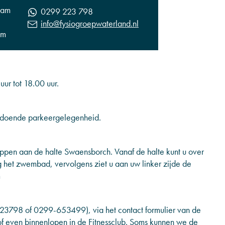
dam
0299 223 798
info@fysiogroepwaterland.nl
am
r tot 18.00 uur.
oldoende parkeergelegenheid.
appen aan de halte Swaensborch. Vanaf de halte kunt u over
ng het zwembad, vervolgens ziet u aan uw linker zijde de
m
223798 of 0299-653499), via het contact formulier van de
f even binnenlopen in de Fitnessclub. Soms kunnen we de