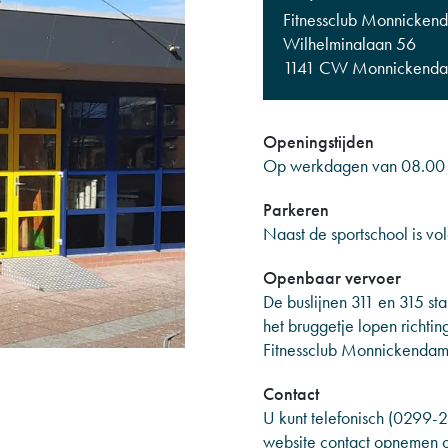
Fitnessclub Monnicken
Wilhelminalaan 56
1141 CW Monnickend
Openingstijden
Op werkdagen van 08.00 uu
Parkeren
Naast de sportschool is v
Openbaar vervoer
De buslijnen 311 en 315 st
het bruggetje lopen richti
Fitnessclub Monnickenda
Contact
U kunt telefonisch (0299-
website contact opnemen o