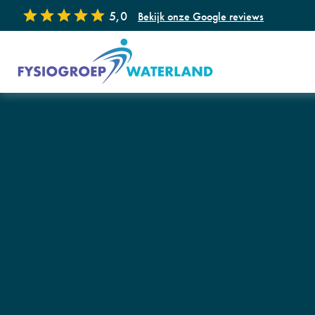
5,0
Bekijk onze Google reviews
Onze specialisaties
Fysiotherapie
Ka
Handtherapie
Dr
Floor® Bevallingsvoorbereiding
GL
Manuele therapie
Ec
Kinderfysiotherapie
Sh
Appeltje Eitje (Leefstijl coaching voor
Fys
kinderen)
Revalidatie na COVID-19
Wo