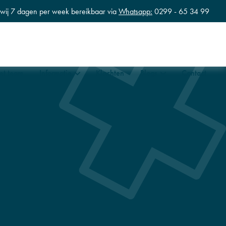
n wij 7 dagen per week bereikbaar via
Whatsapp:
0299 - 65 34 99
et team
Informatie
Klachten
Blogs
Contact
tness
Zwangerschapstraining en hersteltrainingen
erapie en Revalidatie
fysiotherapie en Lymfdrainage
ische fysiotherapie
la babymassage