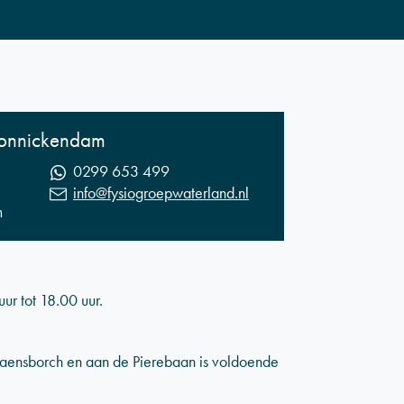
Monnickendam
0299 653 499
info@fysiogroepwaterland.nl
m
r tot 18.00 uur.
aensborch en aan de Pierebaan is voldoende