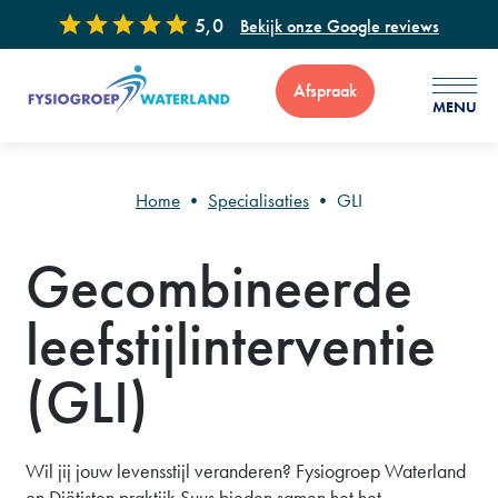
5,0
Bekijk onze Google reviews
Afspraak
MENU
Home
•
Specialisaties
•
GLI
Gecombineerde
Voor vragen of advies zijn wij 7 dagen per week bereikbaar via
: 0299 - 65 34 99
leefstijlinterventie
(GLI)
Wil jij jouw levensstijl veranderen? Fysiogroep Waterland
en Diëtisten praktijk Suus bieden samen het het