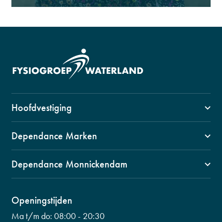
Hoofdvestiging
1141 VZ, Monnickendam
Dependance Marken
Swaensborch 11c
1156 BM Marken
0299 653 499
Dependance Monnickendam
Kerkbuurt 90
info@fysiogroepwaterland.nl
1141 CW, Monnickendam
0299 601 453
Wilhelminalaan 56
Openingstijden
info@fysiogroepwaterland.nl
0299 223 798
Ma t/m do:
08:00 - 20:30