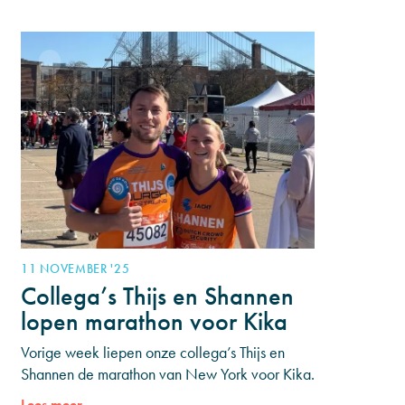
last
11 NOVEMBER '25
Collega’s Thijs en Shannen
lopen marathon voor Kika
Vorige week liepen onze collega’s Thijs en
Shannen de marathon van New York voor Kika.
Met het lopen van deze marathon haalden ze
Lees meer