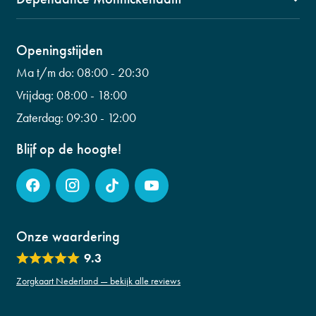
Kerkbuurt 90
info@fysiogroepwaterland.nl
1141 CW, Monnickendam
0299 601 453
Wilhelminalaan 56
Openingstijden
info@fysiogroepwaterland.nl
0299 223 798
Ma t/m do:
08:00 - 20:30
info@fysiogroepwaterland.nl
Vrijdag:
08:00 - 18:00
Zaterdag:
09:30 - 12:00
Blijf op de hoogte!
Onze waardering
9.3
Zorgkaart Nederland — bekijk alle reviews