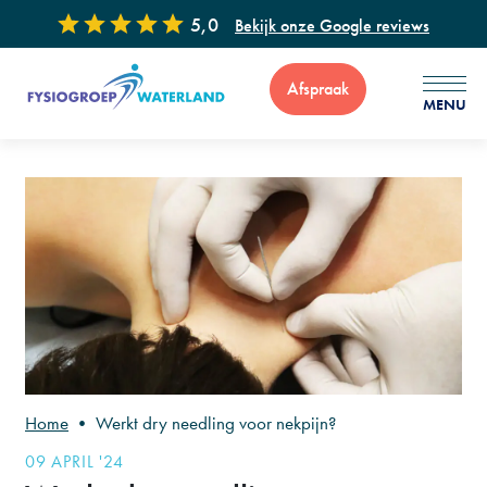
5,0
Bekijk onze Google reviews
Afspraak
MENU
Voor vragen of advies zijn wij 7 dagen per week bereikbaar via
: 0299 - 65 34 99
Home
•
Werkt dry needling voor nekpijn?
09 APRIL '24