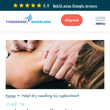
5,0
Bekijk onze Google reviews
Afspraak
MENU
Voor vragen of advies zijn wij 7 dagen per week bereikbaar via
: 0299 - 65 34 99
Home
•
Helpt dry needling bij rugklachten?
15 MEI '24