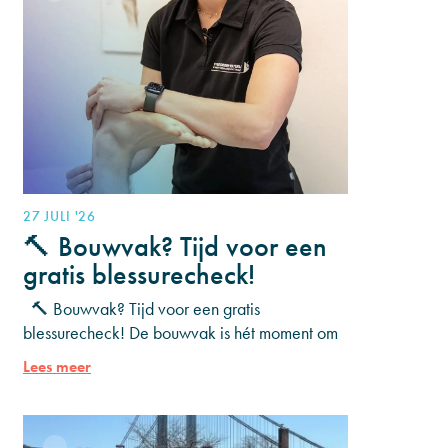
27 JULI '26
🔨 Bouwvak? Tijd voor een
gratis blessurecheck!
🔨 Bouwvak? Tijd voor een gratis
blessurecheck! De bouwvak is hét moment om
even op adem te komen. Heb je al een tijdje
Lees meer
last