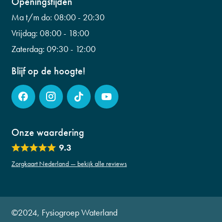
Wilhelminalaan 56
Openingstijden
info@fysiogroepwaterland.nl
0299 223 798
Ma t/m do:
08:00 - 20:30
info@fysiogroepwaterland.nl
Vrijdag:
08:00 - 18:00
Zaterdag:
09:30 - 12:00
Blijf op de hoogte!
Onze waardering
9.3
Zorgkaart Nederland — bekijk alle reviews
©2024, Fysiogroep Waterland