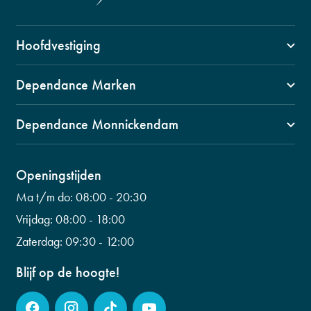
Hoofdvestiging
1141 VZ, Monnickendam
Dependance Marken
Swaensborch 11c
1156 BM Marken
0299 653 499
Dependance Monnickendam
Kerkbuurt 90
info@fysiogroepwaterland.nl
1141 CW, Monnickendam
0299 601 453
Wilhelminalaan 56
Openingstijden
info@fysiogroepwaterland.nl
0299 223 798
Ma t/m do:
08:00 - 20:30
info@fysiogroepwaterland.nl
Vrijdag:
08:00 - 18:00
Zaterdag:
09:30 - 12:00
Blijf op de hoogte!