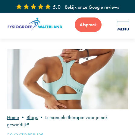
5,0
Bekijk onze Google reviews
Afspraak
MENU
Voor vragen of advies zijn wij 7 dagen per week bereikbaar via
: 0299 - 65 34 99
Home
•
Blogs
•
Is manuele therapie voor je nek
gevaarlijk?