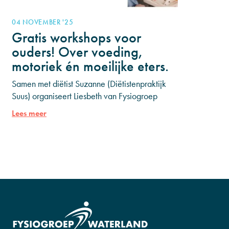
04 NOVEMBER '25
Gratis workshops voor
ouders! Over voeding,
motoriek én moeilijke eters.
Samen met diëtist Suzanne (Diëtistenpraktijk
Suus) organiseert Liesbeth van Fysiogroep
Waterland twee gezellige én praktische
Lees meer
avonden vol herkenning en tips die je direct
kunt gebruiken