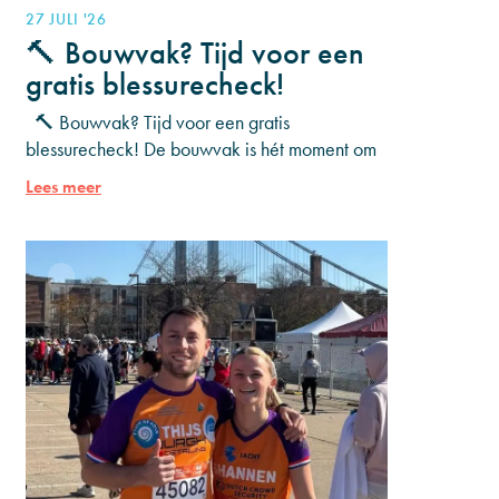
27 JULI '26
🔨 Bouwvak? Tijd voor een
gratis blessurecheck!
🔨 Bouwvak? Tijd voor een gratis
blessurecheck! De bouwvak is hét moment om
even op adem te komen. Heb je al een tijdje
Lees meer
last