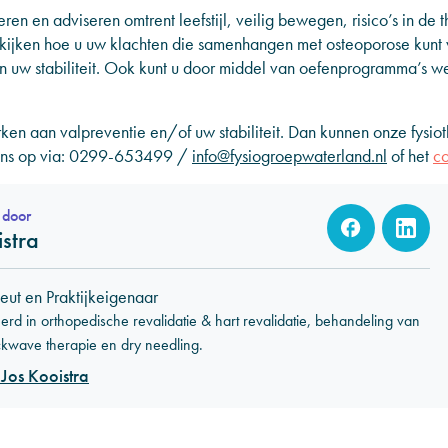
ren en adviseren omtrent leefstijl, veilig bewegen, risico’s in de 
t kijken hoe u uw klachten die samenhangen met osteoporose kunt
 uw stabiliteit. Ook kunt u door middel van oefenprogramma’s w
erken aan valpreventie en/of uw stabiliteit. Dan kunnen onze fysi
ns op via:
0299-653499
/
info@fysiogroepwaterland.nl
of het
co
 door
stra
eut en Praktijkeigenaar
erd in orthopedische revalidatie & hart revalidatie, behandeling van
ckwave therapie en dry needling.
Jos Kooistra