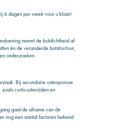
j 6 dagen per week voor u klaar!
aandoening neemt de botdichtheid af
ten én de veranderde botstructuur,
aten onderzoeken.
orzaak. Bij secundaire osteoporose
 zoals corticosteroïden en
rgang gaat de afname van de
 er nog een aantal factoren bekend