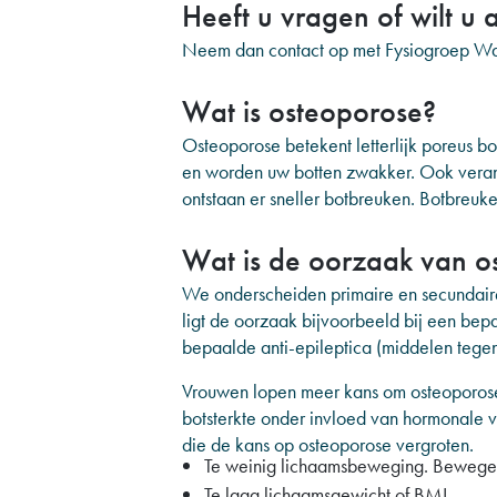
Heeft u vragen of wilt u 
Neem dan contact op met Fysiogroep Wat
Wat is osteoporose?
Osteoporose betekent letterlijk poreus b
en worden uw botten zwakker. Ook verand
ontstaan er sneller botbreuken. Botbreuke
Wat is de oorzaak van o
We onderscheiden primaire en secundaire
ligt de oorzaak bijvoorbeeld bij een bepa
bepaalde anti-epileptica (middelen tegen
Vrouwen lopen meer kans om osteoporose 
botsterkte onder invloed van hormonale v
die de kans op osteoporose vergroten.
Te weinig lichaamsbeweging. Bewegen
Te laag lichaamsgewicht of BMI