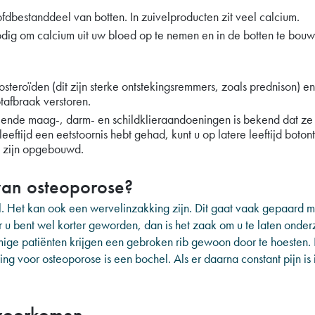
fdbestanddeel van botten. In zuivelproducten zit veel calcium.
nodig om calcium uit uw bloed op te nemen en in de botten te bouw
teroïden (dit zijn sterke ontstekingsremmers, zoals prednison) en
tafbraak verstoren.
ende maag-, darm- en schildklieraandoeningen is bekend dat ze 
ftijd een eetstoornis hebt gehad, kunt u op latere leeftijd boton
t zijn opgebouwd.
van osteoporose?
l. Het kan ook een wervelinzakking zijn. Dit gaat vaak gepaard m
r u bent wel korter geworden, dan is het zaak om u te laten onde
ge patiënten krijgen een gebroken rib gewoon door te hoesten. Ee
ing voor osteoporose is een bochel. Als er daarna constant pijn is 
 voorkomen