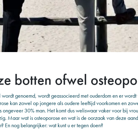
ze botten ofwel osteopo
l wordt genoemd, wordt geassocieerd met ouderdom en er wordt 
orose kan zowel op jongere als oudere leeftijd voorkomen en zow
is ongeveer 30% man. Het komt dus weliswaar vaker voor bij vro
ig. Maar wat is osteoporose en wat is de oorzaak van deze aand
n? En nog belangrijker: wat kunt u er tegen doen?