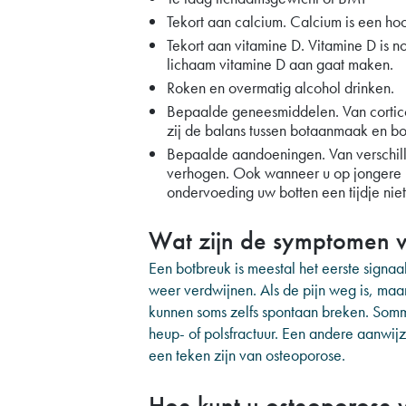
Tekort aan calcium. Calcium is een hoo
Tekort aan vitamine D. Vitamine D is 
lichaam vitamine D aan gaat maken.
Roken en overmatig alcohol drinken.
Bepaalde geneesmiddelen. Van corticos
zij de balans tussen botaanmaak en bo
Bepaalde aandoeningen. Van verschill
verhogen. Ook wanneer u op jongere lee
ondervoeding uw botten een tijdje nie
Wat zijn de symptomen 
Een botbreuk is meestal het eerste signaa
weer verdwijnen. Als de pijn weg is, maa
kunnen soms zelfs spontaan breken. Sommi
heup- of polsfractuur. Een andere aanwijz
een teken zijn van osteoporose.
Hoe kunt u osteoporose