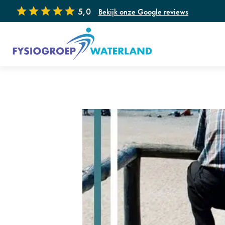
5,0
Bekijk onze Google reviews
Onze specialisaties
Fysiotherapie
Ka
Handtherapie
Dr
Floor® Bevallingsvoorbereiding
GL
Manuele therapie
Ec
Kinderfysiotherapie
Sh
Appeltje Eitje (Leefstijl coaching voor
Fys
kinderen)
Revalidatie na COVID-19
Wo