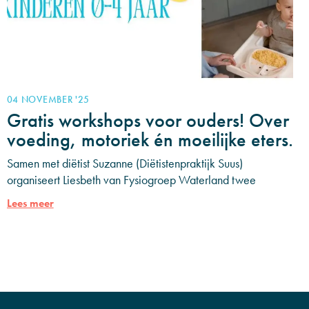
04 NOVEMBER '25
Gratis workshops voor ouders! Over
voeding, motoriek én moeilijke eters.
Samen met diëtist Suzanne (Diëtistenpraktijk Suus)
organiseert Liesbeth van Fysiogroep Waterland twee
gezellige én praktische avonden vol herkenning en tips die
Lees meer
je direct kunt gebruiken