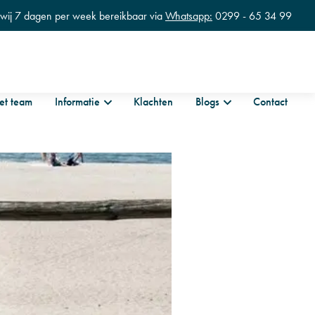
n wij 7 dagen per week bereikbaar via
Whatsapp:
0299 - 65 34 99
et team
Informatie
Klachten
Blogs
Contact
tness
Zwangerschapstraining en hersteltrainingen
erapie en Revalidatie
fysiotherapie en Lymfdrainage
ische fysiotherapie
la babymassage