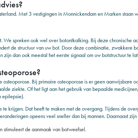
advies?
erland. Met 3 vestigingen in Monnickendam en Marken staan wi
ot. We spreken ook wel over botontkalking. Bij deze chronische 
ert de structuur van uw bot. Door deze combinatie, zwakkere bot
n zijn dan ook meestal het eerste signaal om uw botstructuur te l
steoporose?
 osteoporose. Bij primaire osteoporose is er geen aanwijsbare o
alde ziekte. Of het ligt aan het gebruik van bepaalde medicijnen,
 epilepsie).
te krijgen. Dat heeft te maken met de overgang. Tijdens de ove
eranderingen opeens veel sneller dan bij mannen. Daarnaast zijn
 stimuleert de aanmaak van botweefsel.