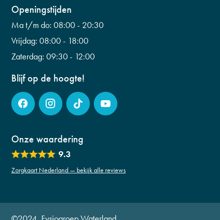
Wilhelminalaan 56
Openingstijden
info@fysiogroepwaterland.nl
0299 223 798
Ma t/m do:
08:00 - 20:30
info@fysiogroepwaterland.nl
Vrijdag:
08:00 - 18:00
Zaterdag:
09:30 - 12:00
Blijf op de hoogte!
Onze waardering
9.3
Zorgkaart Nederland — bekijk alle reviews
©2024, Fysiogroep Waterland