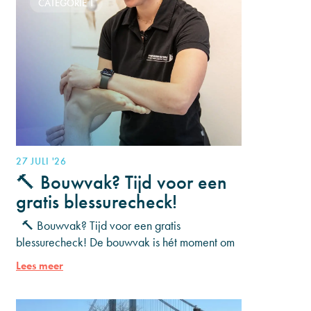
CATEGORIE 1
27 JULI '26
🔨 Bouwvak? Tijd voor een
gratis blessurecheck!
🔨 Bouwvak? Tijd voor een gratis
blessurecheck! De bouwvak is hét moment om
even op adem te komen. Heb je al een tijdje
Lees meer
last