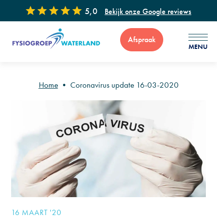
5,0
Bekijk onze Google reviews
Afspraak
MENU
Home
•
Coronavirus update 16-03-2020
Voor vragen of advies zijn wij 7 dagen per week bereikbaar via
: 0299 - 65 34 99
16 MAART '20