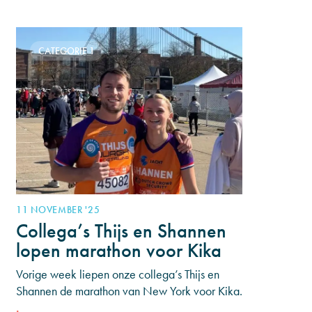
last
CATEGORIE 1
11 NOVEMBER '25
Collega’s Thijs en Shannen
lopen marathon voor Kika
Vorige week liepen onze collega’s Thijs en
Shannen de marathon van New York voor Kika.
Met het lopen van deze marathon haalden ze