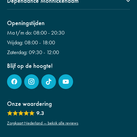
Dependance Monnickendam
Kerkbuurt 90
info@fysiogroepwaterland.nl
1141 CW, Monnickendam
0299 601 453
Wilhelminalaan 56
Openingstijden
info@fysiogroepwaterland.nl
0299 223 798
Ma t/m do:
08:00 - 20:30
info@fysiogroepwaterland.nl
Vrijdag:
08:00 - 18:00
Zaterdag:
09:30 - 12:00
Blijf op de hoogte!
Onze waardering
9.3
Zorgkaart Nederland — bekijk alle reviews