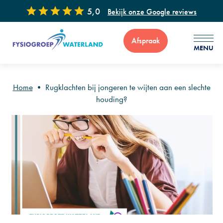
5,0
Bekijk onze Google reviews
Afspraak
MENU
Home
•
Rugklachten bij jongeren te wijten aan een slechte
houding?
Voor vragen of advies zijn wij 7 dagen per week bereikbaar via
: 0299 - 65 34 99