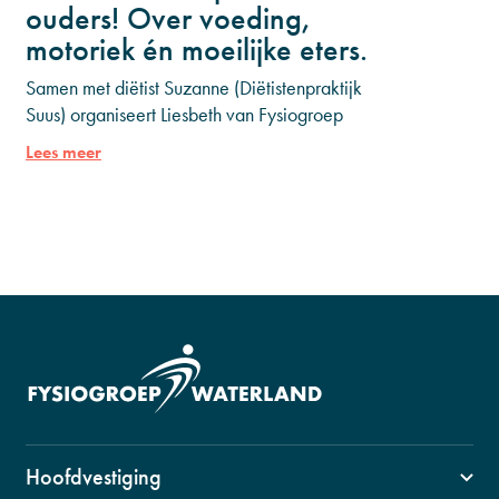
ouders! Over voeding,
motoriek én moeilijke eters.
Samen met diëtist Suzanne (Diëtistenpraktijk
Suus) organiseert Liesbeth van Fysiogroep
Waterland twee gezellige én praktische
Lees meer
avonden vol herkenning en tips die je direct
kunt gebruiken
Hoofdvestiging