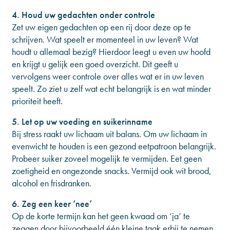
4. Houd uw gedachten onder controle
Zet uw eigen gedachten op een rij door deze op te
schrijven. Wat speelt er momenteel in uw leven? Wat
houdt u allemaal bezig? Hierdoor leegt u even uw hoofd
en krijgt u gelijk een goed overzicht. Dit geeft u
vervolgens weer controle over alles wat er in uw leven
speelt. Zo ziet u zelf wat echt belangrijk is en wat minder
prioriteit heeft.
5. Let op uw voeding en suikerinname
Bij stress raakt uw lichaam uit balans. Om uw lichaam in
evenwicht te houden is een gezond eetpatroon belangrijk.
Probeer suiker zoveel mogelijk te vermijden. Eet geen
zoetigheid en ongezonde snacks. Vermijd ook wit brood,
alcohol en frisdranken.
6. Zeg een keer ‘nee’
Op de korte termijn kan het geen kwaad om ‘ja’ te
zeggen door bijvoorbeeld één kleine taak erbij te nemen.