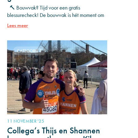
🔨 Bouwvak? Tijd voor een gratis
blessurecheck! De bouwvak is hét moment om
even op adem te komen. Heb je al een tijdje
Lees meer
last
CATEGORIE 1
11 NOVEMBER '25
Collega’s Thijs en Shannen