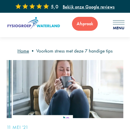
5,0
Bekijk onze Google reviews
Afspraak
MENU
Home
•
Voorkom stress met deze 7 handige tips
Voor vragen of advies zijn wij 7 dagen per week bereikbaar via
: 0299 - 65 34 99
11 MEI '21