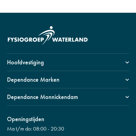
Hoofdvestiging
1141 VZ, Monnickendam
Dependance Marken
Swaensborch 11c
1156 BM Marken
0299 653 499
Dependance Monnickendam
Kerkbuurt 90
info@fysiogroepwaterland.nl
1141 CW, Monnickendam
0299 601 453
Wilhelminalaan 56
Openingstijden
info@fysiogroepwaterland.nl
0299 223 798
Ma t/m do:
08:00 - 20:30