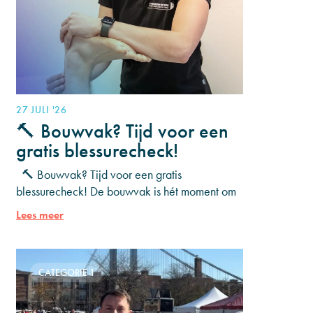
27 JULI '26
🔨 Bouwvak? Tijd voor een
gratis blessurecheck!
🔨 Bouwvak? Tijd voor een gratis
blessurecheck! De bouwvak is hét moment om
even op adem te komen. Heb je al een tijdje
Lees meer
last
CATEGORIE 1