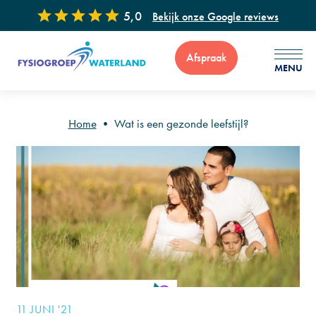
5,0
Bekijk onze Google reviews
Afspraak
MENU
Home
•
Wat is een gezonde leefstijl?
Voor vragen of advies zijn wij 7 dagen per week bereikbaar via
: 0299 - 65 34 99
11 JUNI '21