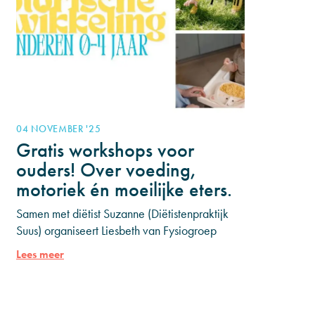
04 NOVEMBER '25
Gratis workshops voor
ouders! Over voeding,
motoriek én moeilijke eters.
Samen met diëtist Suzanne (Diëtistenpraktijk
Suus) organiseert Liesbeth van Fysiogroep
Waterland twee gezellige én praktische
Lees meer
avonden vol herkenning en tips die je direct
kunt gebruiken