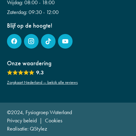
info@fysiogroepwaterland.nl
Vrijdag:
08:00 - 18:00
Zaterdag:
09:30 - 12:00
Blijf op de hoogte!
Onze waardering
9.3
Zorgkaart Nederland — bekijk alle reviews
©2024, Fysiogroep Waterland
Privacy beleid
|
Cookies
Realisatie:
QStylez