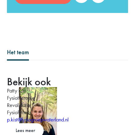
Het team
Bekijk ook
Patty Kist
Fysiotherapie
Revalidatie
FysioFitness
p.kist@fysiogroepwaterland.nl
Lees meer