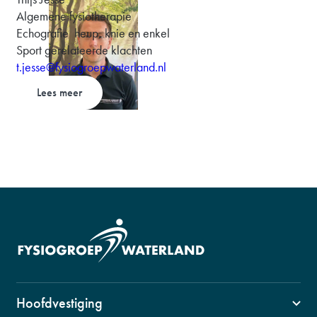
Algemene fysiotherapie
Echografie heup, knie en enkel
Sport gerelateerde klachten
t.jesse@fysiogroepwaterland.nl
Lees meer
Hoofdvestiging