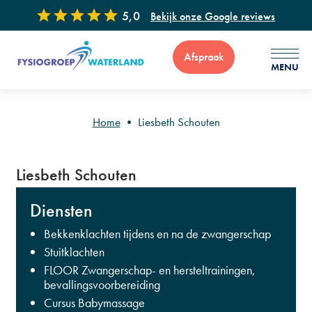
5,0
Bekijk onze Google reviews
Afspraak
MENU
Home
•
Liesbeth Schouten
Voor vragen of advies zijn wij 7 dagen per week bereikbaar via
Liesbeth Schouten
: 0299 - 65 34 99
Diensten
Bekkenklachten tijdens en na de zwangerschap
Stuitklachten
FLOOR Zwangerschap- en hersteltrainingen,
bevallingsvoorbereiding
Cursus Babymassage