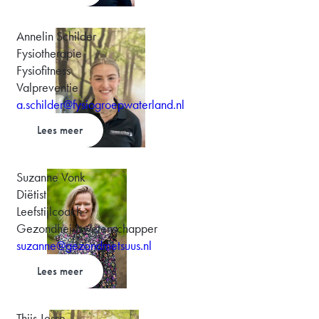
Annelin Schilder
Fysiotherapie
Fysiofitness
Valpreventie
a.schilder@fysiogroepwaterland.nl
Lees meer
Suzanne Vonk
Diëtist
Leefstijlcoach
Gezondheidswetenschapper
suzanne@gezondmetsuus.nl
Lees meer
Thijs Jesse