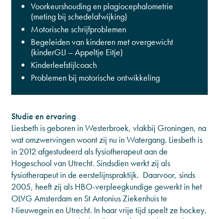
Voorkeurshouding en plagiocephalometrie
(meting bij schedelafwijking)
Motorische schrijfproblemen
Begeleiden van kinderen met overgewicht
(kinderGLI – Appeltje Eitje)
Kinderleefstijlcoach
Problemen bij motorische ontwikkeling
Studie en ervaring
Liesbeth is geboren in Westerbroek, vlakbij Groningen, na
wat omzwervingen woont zij nu in Watergang. Liesbeth is
in 2012 afgestudeerd als fysiotherapeut aan de
Hogeschool van Utrecht. Sindsdien werkt zij als
fysiotherapeut in de eerstelijnspraktijk. Daarvoor, sinds
2005, heeft zij als HBO-verpleegkundige gewerkt in het
OLVG Amsterdam en St Antonius Ziekenhuis te
Nieuwegein en Utrecht. In haar vrije tijd speelt ze hockey,