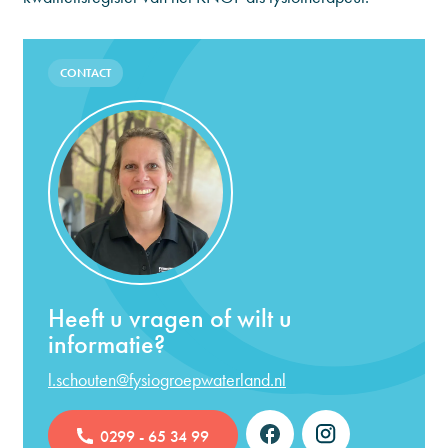
CONTACT
Heeft u vragen of wilt u
informatie?
l.schouten@fysiogroepwaterland.nl
0299 - 65 34 99