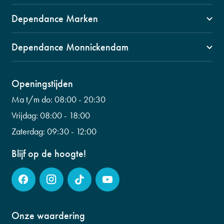
1141 VZ, Monnickendam
Dependance Marken
Swaensborch 11c
1156 BM Marken
0299 653 499
Dependance Monnickendam
Kerkbuurt 90
info@fysiogroepwaterland.nl
1141 CW, Monnickendam
0299 601 453
Wilhelminalaan 56
Openingstijden
info@fysiogroepwaterland.nl
0299 223 798
Ma t/m do:
08:00 - 20:30
info@fysiogroepwaterland.nl
Vrijdag:
08:00 - 18:00
Zaterdag:
09:30 - 12:00
Blijf op de hoogte!
Onze waardering