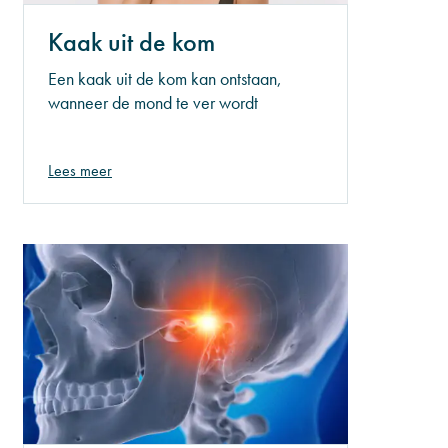
Kaak uit de kom
Een kaak uit de kom kan ontstaan,
wanneer de mond te ver wordt
geopend. Dit kan bijvoorbeeld
gebeuren tijdens het gapen. De kop van
Lees meer
het kaakgewricht kan