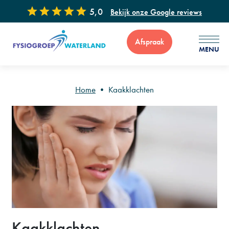
5,0
Bekijk onze Google reviews
Afspraak
MENU
Home
•
Kaakklachten
Voor vragen of advies zijn wij 7 dagen per week bereikbaar via
: 0299 - 65 34 99
Kaakklachten