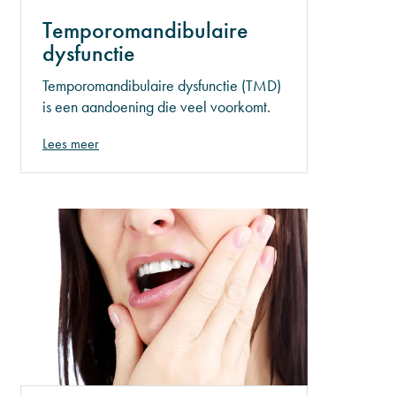
Temporomandibulaire
dysfunctie
Temporomandibulaire dysfunctie (TMD)
is een aandoening die veel voorkomt.
De aandoening zorgt ervoor dat de
Lees meer
functionaliteit van de kaak minder
wordt. Denk hierbij aan kauwen of