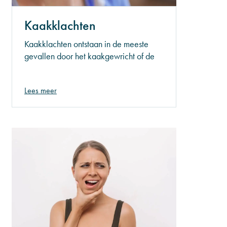
Kaakklachten
Kaakklachten ontstaan in de meeste
gevallen door het kaakgewricht of de
kaakspieren. Veel mensen hebben
onbewust last van kaakklachten. Het is
Lees meer
dan ook belangrijk dat, wanneer