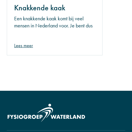
Knakkende kaak
Een knakkende kaak komt bij veel
mensen in Nederland voor. Je bent dus
absoluut niet de enige. Tijdens het
openen van de mond of bijvoorbeeld
Lees meer
gapen, ervaren