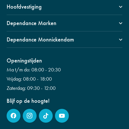
Hoofdvestiging
1141 VZ, Monnickendam
Dependance Marken
Swaensborch 11c
1156 BM Marken
0299 653 499
Dependance Monnickendam
Kerkbuurt 90
info@fysiogroepwaterland.nl
1141 CW, Monnickendam
0299 601 453
Wilhelminalaan 56
Openingstijden
info@fysiogroepwaterland.nl
0299 223 798
Ma t/m do:
08:00 - 20:30
info@fysiogroepwaterland.nl
Vrijdag:
08:00 - 18:00
Zaterdag:
09:30 - 12:00
Blijf op de hoogte!