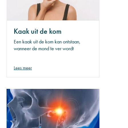
Kaak uit de kom
Een kaak uit de kom kan ontstaan,
wanneer de mond te ver wordt
geopend. Dit kan bijvoorbeeld
gebeuren tijdens het gapen. De kop van
Lees meer
het kaakgewricht kan