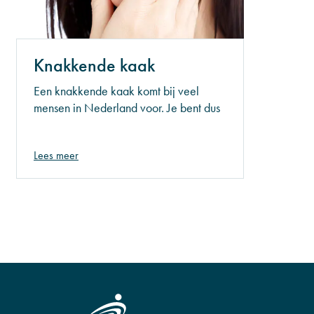
Knakkende kaak
Een knakkende kaak komt bij veel
mensen in Nederland voor. Je bent dus
absoluut niet de enige. Tijdens het
openen van de mond of bijvoorbeeld
Lees meer
gapen, ervaren