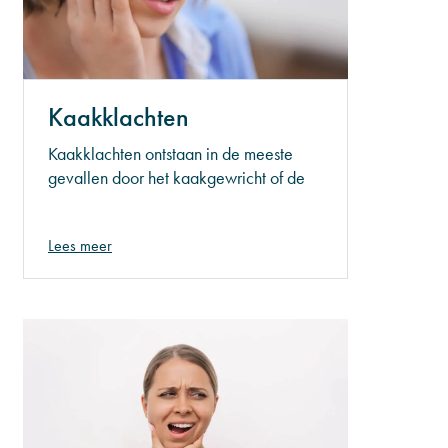
Kaakklachten
Kaakklachten ontstaan in de meeste
gevallen door het kaakgewricht of de
kaakspieren. Veel mensen hebben
onbewust last van kaakklachten. Het is
Lees meer
dan ook belangrijk dat, wanneer