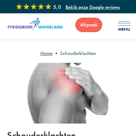
5,0
Bekijk onze Google reviews
Afspraak
MENU
Home
•
Schouderklachten
Voor vragen of advies zijn wij 7 dagen per week bereikbaar via
: 0299 - 65 34 99
Schouderklachten