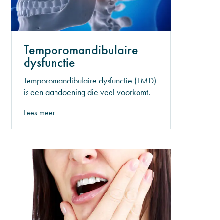
Temporomandibulaire
dysfunctie
Temporomandibulaire dysfunctie (TMD)
is een aandoening die veel voorkomt.
De aandoening zorgt ervoor dat de
Lees meer
functionaliteit van de kaak minder
wordt. Denk hierbij aan kauwen of