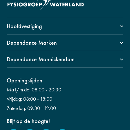
Hoofdvestiging
1141 VZ, Monnickendam
Dependance Marken
Swaensborch 11c
1156 BM Marken
0299 653 499
Dependance Monnickendam
Kerkbuurt 90
info@fysiogroepwaterland.nl
1141 CW, Monnickendam
0299 601 453
Wilhelminalaan 56
Openingstijden
info@fysiogroepwaterland.nl
0299 223 798
Ma t/m do:
08:00 - 20:30
info@fysiogroepwaterland.nl
Vrijdag:
08:00 - 18:00
Zaterdag:
09:30 - 12:00
Blijf op de hoogte!