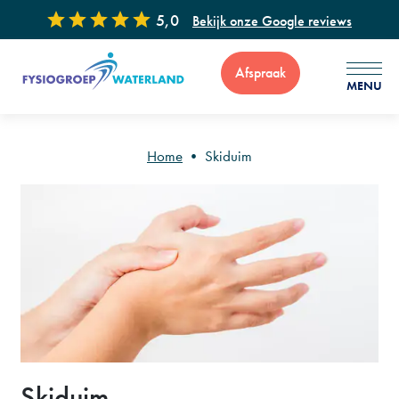
5,0
Bekijk onze Google reviews
Afspraak
MENU
Home
•
Skiduim
Voor vragen of advies zijn wij 7 dagen per week bereikbaar via
: 0299 - 65 34 99
Skiduim