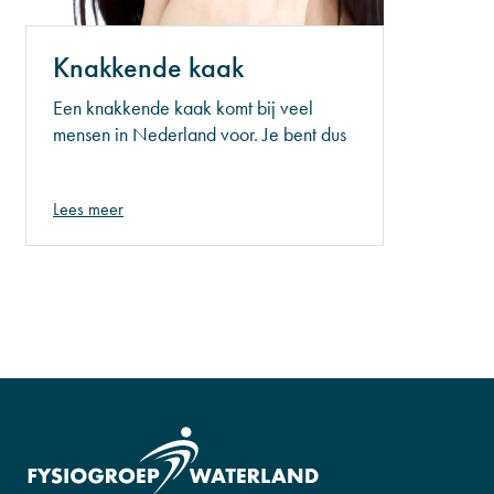
Knakkende kaak
Een knakkende kaak komt bij veel
mensen in Nederland voor. Je bent dus
absoluut niet de enige. Tijdens het
openen van de mond of bijvoorbeeld
Lees meer
gapen, ervaren