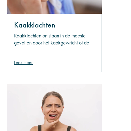
Kaakklachten
Kaakklachten ontstaan in de meeste
gevallen door het kaakgewricht of de
kaakspieren. Veel mensen hebben
onbewust last van kaakklachten. Het is
Lees meer
dan ook belangrijk dat, wanneer