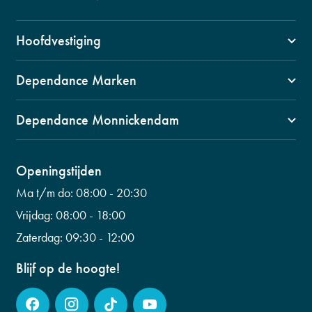
Hoofdvestiging
1141 VZ, Monnickendam
Dependance Marken
Swaensborch 11c
1156 BM Marken
0299 653 499
Dependance Monnickendam
Kerkbuurt 90
info@fysiogroepwaterland.nl
1141 CW, Monnickendam
0299 601 453
Wilhelminalaan 56
Openingstijden
info@fysiogroepwaterland.nl
0299 223 798
Ma t/m do:
08:00 - 20:30
info@fysiogroepwaterland.nl
Vrijdag:
08:00 - 18:00
Zaterdag:
09:30 - 12:00
Blijf op de hoogte!