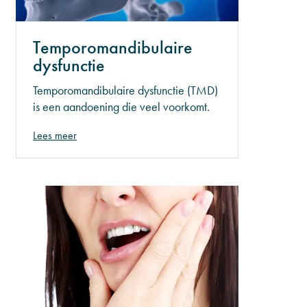
Temporomandibulaire
dysfunctie
Temporomandibulaire dysfunctie (TMD)
is een aandoening die veel voorkomt.
De aandoening zorgt ervoor dat de
Lees meer
functionaliteit van de kaak minder
wordt. Denk hierbij aan kauwen of