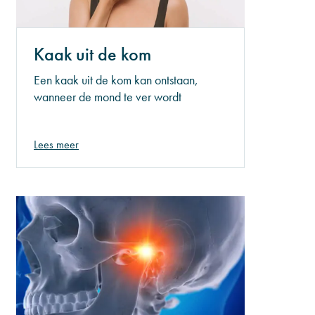
Kaak uit de kom
Een kaak uit de kom kan ontstaan,
wanneer de mond te ver wordt
geopend. Dit kan bijvoorbeeld
gebeuren tijdens het gapen. De kop van
Lees meer
het kaakgewricht kan