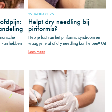
29 JANUARI '25
ofdpijn:
Helpt dry needling bij
andeling
piriformis?
hronische
Heb je last van het piriformis-syndroom en
ct kan hebben
vraag je je af of dry needling kan helpen? Uit
ijn kan
onderzoek blijkt dat patiënten die drie sessies
Lees meer
gnoses
echogeleide