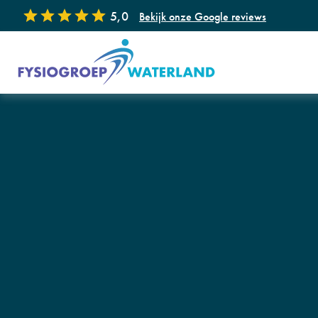
5,0
Bekijk onze Google reviews
Onze specialisaties
Fysiotherapie
Ka
Handtherapie
Dr
Floor® Bevallingsvoorbereiding
GL
Manuele therapie
Ec
Kinderfysiotherapie
Sh
Appeltje Eitje (Leefstijl coaching voor
Fys
kinderen)
Revalidatie na COVID-19
Wo