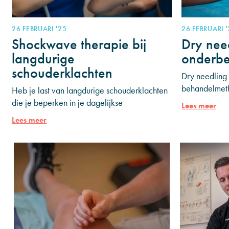
26 FEBRUARI '25
26 FEBRUARI 
Shockwave therapie bij
Dry nee
langdurige
onderbe
schouderklachten
Dry needling 
behandelmeth
Heb je last van langdurige schouderklachten
naalden word
die je beperken in je dagelijkse
Lees meer
(myofasciale t
bewegingen? Pijn in de schouder kan niet
Lees meer
Door het inb
alleen hinderlijk zijn, maar ook uitstralen