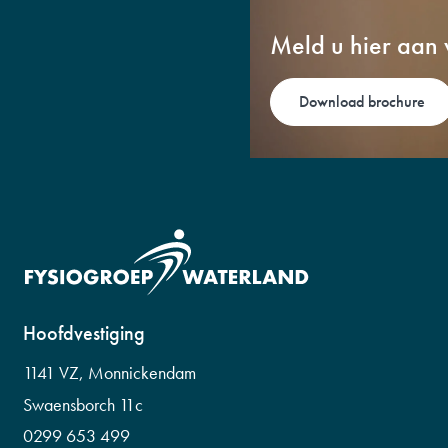
Meld u hier aan
Download brochure
Hoofdvestiging
1141 VZ, Monnickendam
Swaensborch 11c
0299 653 499