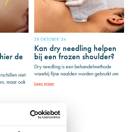
28 OKTOBER '24
Kan dry needling helpen
hier de
bij een frozen shoulder?
Dry needling is een behandelmethode
waarbij fijne naalden worden gebruikt om
schillen niet
triggerpoints in de spieren aan te pakken.
den, maar ook
Lees meer
Triggerpoints zijn gespannen spierknopen
. Dry
die pijn, gevoeligheid