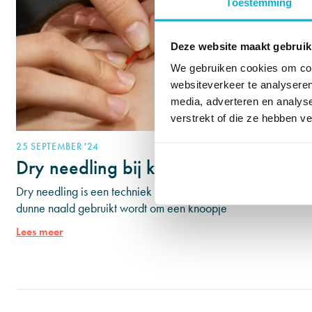
Toestemming
Deze website maakt gebruik
We gebruiken cookies om cont
websiteverkeer te analyseren
media, adverteren en analys
verstrekt of die ze hebben v
25 SEPTEMBER '24
Dry needling bij kaakpijn
Dry needling is een techniek waarbij een
dunne naald gebruikt wordt om een knoopje
(triggerpoint) in de spier aan te prikken. De
Lees meer
naald is droog,