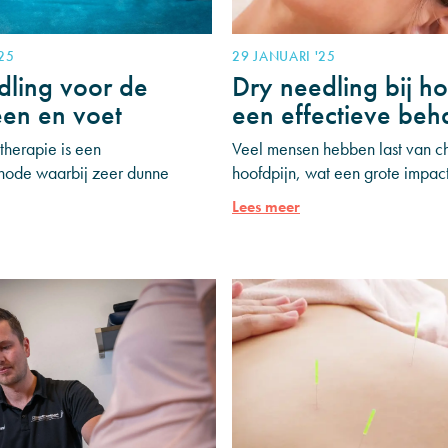
'25
29 JANUARI '25
dling voor de
Dry needling bij ho
en en voet
een effectieve beh
therapie is een
Veel mensen hebben last van c
ode waarbij zeer dunne
hoofdpijn, wat een grote impa
en gebruikt om spierknopen
op hun dagelijks leven. Hoofdp
Lees meer
riggerpoints) te stimuleren.
verschillende oorzaken en dia
rengen van de naald raken
hebben, zoals