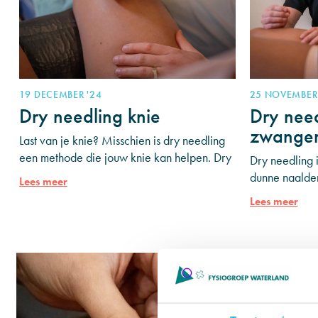
19 DECEMBER '24
25 NOVEMBER 
Dry needling knie
Dry need
zwanger
Last van je knie? Misschien is dry needling
een methode die jouw knie kan helpen. Dry
Dry needling 
needling behandelt het triggerpoint dat de
dunne naalden
Lees meer
pijn in je
om pijn te ver
Lees meer
bevorderen. 
overwegen d