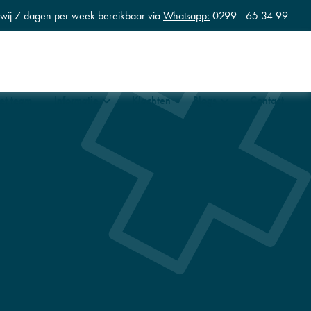
n wij 7 dagen per week bereikbaar via
Whatsapp:
0299 - 65 34 99
et team
Informatie
Klachten
Blogs
Contact
tness
Zwangerschapstraining en hersteltrainingen
erapie en Revalidatie
fysiotherapie en Lymfdrainage
ische fysiotherapie
la babymassage