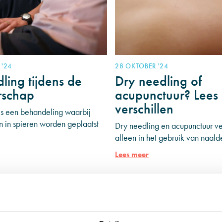
'24
28 OKTOBER '24
ling tijdens de
Dry needling of
schap
acupunctuur? Lees 
verschillen
is een behandeling waarbij
 in spieren worden geplaatst
Dry needling en acupunctuur ver
lichten en genezing te
alleen in het gebruik van naal
Sommige zwangere vrouwen
in de manier waarop ze werken
Lees meer
eze
needling, ook wel myofasciale